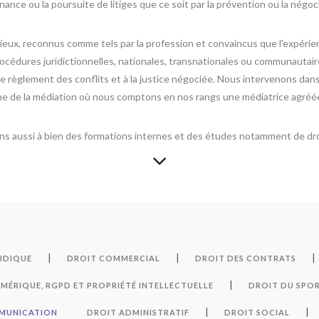
ance ou la poursuite de litiges que ce soit par la prévention ou la négoc
ux, reconnus comme tels par la profession et convaincus que l'expérienc
édures juridictionnelles, nationales, transnationales ou communautaire
 règlement des conflits et à la justice négociée. Nous intervenons dans 
ine de la médiation où nous comptons en nos rangs une médiatrice agréé
 aussi à bien des formations internes et des études notamment de dr
|
|
|
RIDIQUE
DROIT COMMERCIAL
DROIT DES CONTRATS
|
MÉRIQUE, RGPD ET PROPRIÉTÉ INTELLECTUELLE
DROIT DU SPO
|
|
MMUNICATION
DROIT ADMINISTRATIF
DROIT SOCIAL