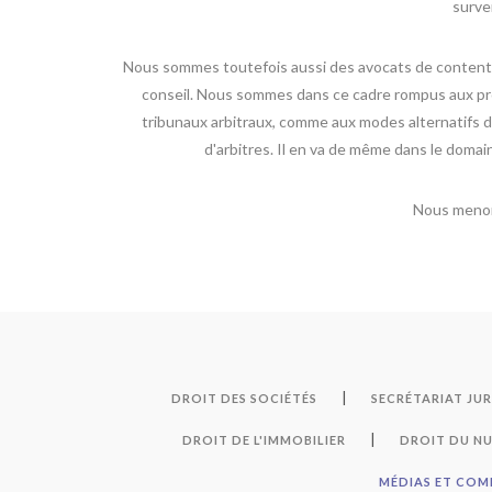
surven
Nous sommes toutefois aussi des avocats de contentie
conseil. Nous sommes dans ce cadre rompus aux proc
tribunaux arbitraux, comme aux modes alternatifs de
d'arbitres. Il en va de même dans le doma
Nous menons
|
DROIT DES SOCIÉTÉS
SECRÉTARIAT JU
|
DROIT DE L'IMMOBILIER
DROIT DU NU
MÉDIAS ET CO