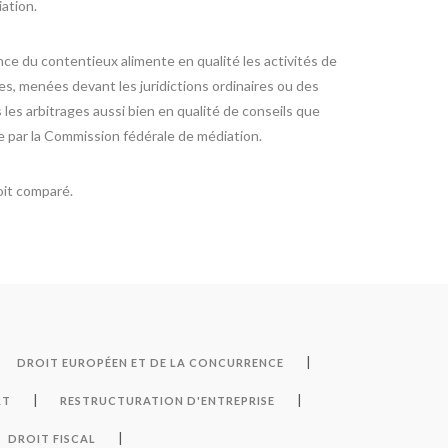
iation.
e du contentieux alimente en qualité les activités de
s, menées devant les juridictions ordinaires ou des
les arbitrages aussi bien en qualité de conseils que
e par la Commission fédérale de médiation.
oit comparé.
|
DROIT EUROPÉEN ET DE LA CONCURRENCE
|
|
RT
RESTRUCTURATION D'ENTREPRISE
|
DROIT FISCAL