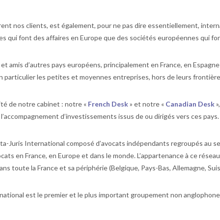
rent nos clients, est également, pour ne pas dire essentiellement, inter
s qui font des affaires en Europe que des sociétés européennes qui font 
s et amis d’autres pays européens, principalement en France, en Espagn
en particulier les petites et moyennes entreprises, hors de leurs frontiè
ité de notre cabinet : notre «
French Desk
» et notre «
Canadian Desk
»
l’accompagnement d’investissements issus de ou dirigés vers ces pays.
lta-Juris International composé d’avocats indépendants regroupés au se
ocats en France, en Europe et dans le monde. L’appartenance à ce rése
ans toute la France et sa périphérie (Belgique, Pays-Bas, Allemagne, Suis
rnational est le premier et le plus important groupement non anglophon