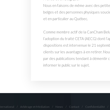
Nous en faisons de même avec des petit
belges et des personnes physiques souci
et en particulier au Québec.
Comme membre actif de la CanCham Belu
l’adoption du traité CETA (AECG) dont l’a
dispositions est intervenue le 21 septem
clients sur les avantages à en retirer. No
par des publications tendant à démentir c
informer le public sur le sujet.
ternational
/
Arbitrage et Médiation
/
News
/
Contact
/
Confidentialité
/