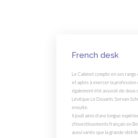
French desk
Le Cabinet compte en ses rangs d
et aptes à exercer la profession 
également été associé de deux c
Lévêque Le Douarin, Servan-Schr
ensuite.
Il jouit ainsi d’une longue expé
d’investissements français en B
aussi variés que la grande distrib