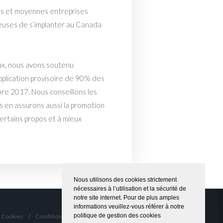
es et moyennes entreprises
euses de s’implanter au Canada
x, nous avons soutenu
pplication provisoire de 90% des
bre 2017. Nous conseillons les
us en assurons aussi la promotion
ertains propos et à mieux
Nous utilisons des cookies strictement
nécessaires à l’utilisation et la sécurité de
notre site internet. Pour de plus amples
informations veuillez-vous référer à notre
politique de gestion des cookies
Cookies
/
Conditions Générales